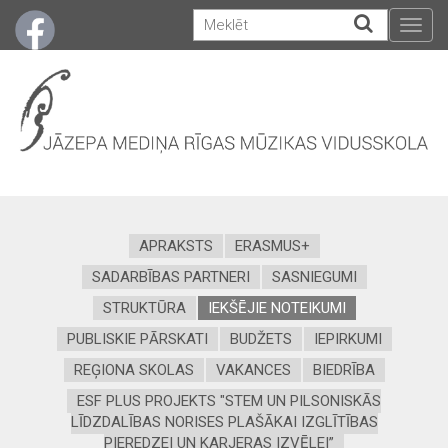
Togg
navig
APRAKSTS
ERASMUS+
SADARBĪBAS PARTNERI
SASNIEGUMI
STRUKTŪRA
IEKŠĒJIE NOTEIKUMI
PUBLISKIE PĀRSKATI
BUDŽETS
IEPIRKUMI
REĢIONA SKOLAS
VAKANCES
BIEDRĪBA
ESF PLUS PROJEKTS "STEM UN PILSONISKĀS
LĪDZDALĪBAS NORISES PLAŠĀKAI IZGLĪTĪBAS
PIEREDZEI UN KARJERAS IZVĒLEI”