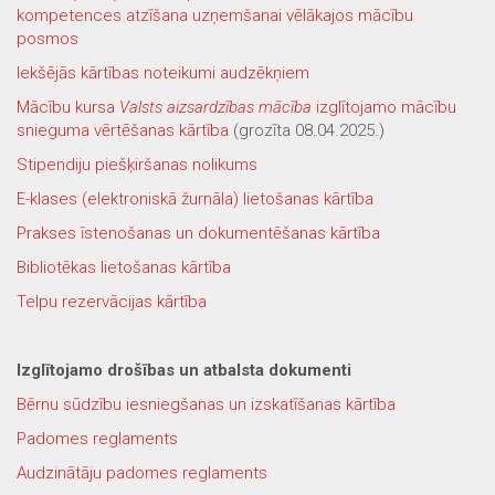
kompetences atzīšana uzņemšanai vēlākajos mācību
posmos
Iekšējās kārtības noteikumi audzēkņiem
Mācību kursa
Valsts aizsardzības mācība
izglītojamo mācību
snieguma vērtēšanas kārtība
(grozīta 08.04.2025.)
Stipendiju piešķiršanas nolikums
E-klases (elektroniskā žurnāla) lietošanas kārtība
Prakses īstenošanas un dokumentēšanas kārtība
Bibliotēkas lietošanas kārtība
Telpu rezervācijas kārtība
Izglītojamo drošības un atbalsta dokumenti
Bērnu sūdzību iesniegšanas un izskatīšanas kārtība
Padomes reglaments
Audzinātāju padomes reglaments