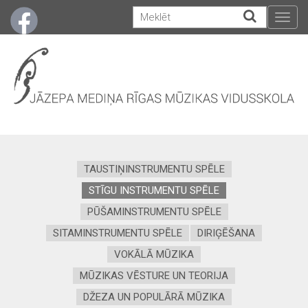
Togg
navig
TAUSTIŅINSTRUMENTU SPĒLE
STĪGU INSTRUMENTU SPĒLE
PŪŠAMINSTRUMENTU SPĒLE
SITAMINSTRUMENTU SPĒLE
DIRIĢĒŠANA
VOKĀLĀ MŪZIKA
MŪZIKAS VĒSTURE UN TEORIJA
DŽEZA UN POPULĀRĀ MŪZIKA