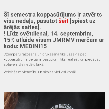
Šī semestra koppasūtījums ir atvērts
visu nedēļu, pasūtot
šeit
[spiest uz
ārējās saites].
! Līdz svētdienai, 14. septembrim,
15% atlaide visam JMRMV merčam ar
kodu: MEDINI15
Džemperu ražošana un drukāšana tiks uzsākta pēc
koppasūtījuma beigām, pasūtījumi tiks realizēti un piegādāti
aptuveni 2-3 nedēļu laikā.
Veicināsim vienotību un skolas vidi visi kopā!