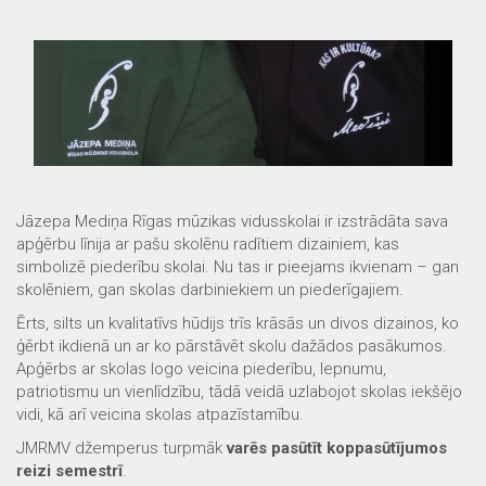
Jāzepa Mediņa Rīgas mūzikas vidusskolai ir izstrādāta sava
apģērbu līnija ar pašu skolēnu radītiem dizainiem, kas
simbolizē piederību skolai. Nu tas ir pieejams ikvienam – gan
skolēniem, gan skolas darbiniekiem un piederīgajiem.
Ērts, silts un kvalitatīvs hūdijs trīs krāsās un divos dizainos, ko
ģērbt ikdienā un ar ko pārstāvēt skolu dažādos pasākumos.
Apģērbs ar skolas logo veicina piederību, lepnumu,
patriotismu un vienlīdzību, tādā veidā uzlabojot skolas iekšējo
vidi, kā arī veicina skolas atpazīstamību.
JMRMV džemperus turpmāk
varēs pasūtīt koppasūtījumos
reizi semestrī
.