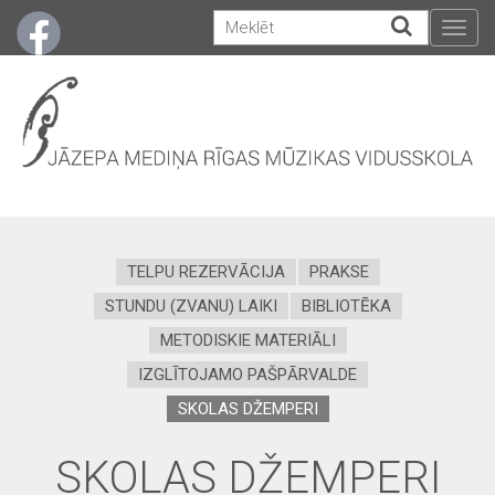
Togg
navig
TELPU REZERVĀCIJA
PRAKSE
STUNDU (ZVANU) LAIKI
BIBLIOTĒKA
METODISKIE MATERIĀLI
IZGLĪTOJAMO PAŠPĀRVALDE
SKOLAS DŽEMPERI
SKOLAS DŽEMPERI