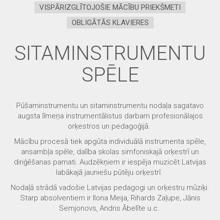
VISPĀRIZGLĪTOJOŠIE MĀCĪBU PRIEKŠMETI
OBLIGĀTĀS KLAVIERES
SITAMINSTRUMENTU
SPĒLE
Pūšaminstrumentu un sitaminstrumentu nodaļa sagatavo
augsta līmeņa instrumentālistus darbam profesionālajos
orķestros un pedagoģijā.
Mācību procesā tiek apgūta individuālā instrumenta spēle,
ansambļa spēle, dalība skolas simfoniskajā orķestrī un
diriģēšanas pamati. Audzēkņiem ir iespēja muzicēt Latvijas
labākajā jauniešu pūtēju orķestrī.
Nodaļā strādā vadošie Latvijas pedagogi un orķestru mūziķi.
Starp absolventiem ir Ilona Meija, Rihards Zaļupe, Jānis
Semjonovs, Andris Ābelīte u.c.