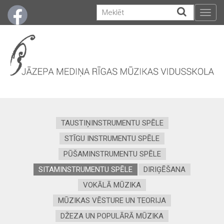
Togg
navig
TAUSTIŅINSTRUMENTU SPĒLE
STĪGU INSTRUMENTU SPĒLE
PŪŠAMINSTRUMENTU SPĒLE
SITAMINSTRUMENTU SPĒLE
DIRIĢĒŠANA
VOKĀLĀ MŪZIKA
MŪZIKAS VĒSTURE UN TEORIJA
DŽEZA UN POPULĀRĀ MŪZIKA