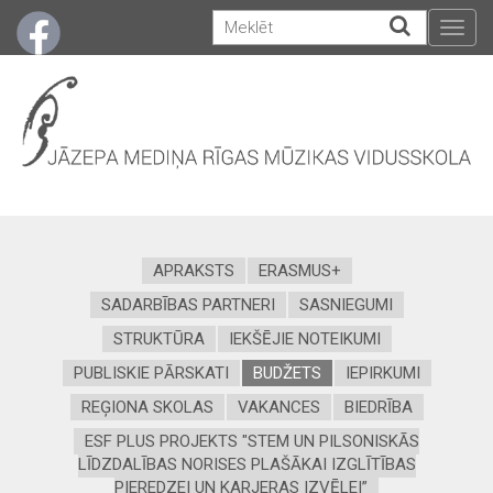
Togg
navig
APRAKSTS
ERASMUS+
SADARBĪBAS PARTNERI
SASNIEGUMI
STRUKTŪRA
IEKŠĒJIE NOTEIKUMI
PUBLISKIE PĀRSKATI
BUDŽETS
IEPIRKUMI
REĢIONA SKOLAS
VAKANCES
BIEDRĪBA
ESF PLUS PROJEKTS "STEM UN PILSONISKĀS
LĪDZDALĪBAS NORISES PLAŠĀKAI IZGLĪTĪBAS
PIEREDZEI UN KARJERAS IZVĒLEI”