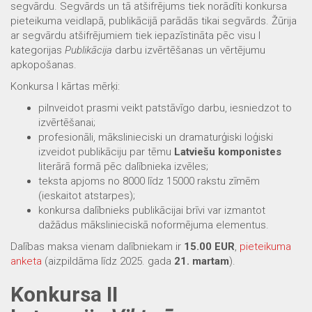
segvārdu. Segvārds un tā atšifrējums tiek norādīti konkursa
pieteikuma veidlapā, publikācijā parādās tikai segvārds. Žūrija
ar segvārdu atšifrējumiem tiek iepazīstināta pēc visu I
kategorijas
Publikācija
darbu izvērtēšanas un vērtējumu
apkopošanas.
Konkursa I kārtas mērķi:
pilnveidot prasmi veikt patstāvīgo darbu, iesniedzot to
izvērtēšanai;
profesionāli, mākslinieciski un dramaturģiski loģiski
izveidot publikāciju par tēmu
Latviešu komponistes
literārā formā pēc dalībnieka izvēles;
teksta apjoms no 8000 līdz 15000 rakstu zīmēm
(ieskaitot atstarpes);
konkursa dalībnieks publikācijai brīvi var izmantot
dažādus mākslinieciskā noformējuma elementus.
Dalības maksa vienam dalībniekam ir
15.00 EUR
,
pieteikuma
anketa
(aizpildāma līdz 2025. gada
21. martam
).
Konkursa II