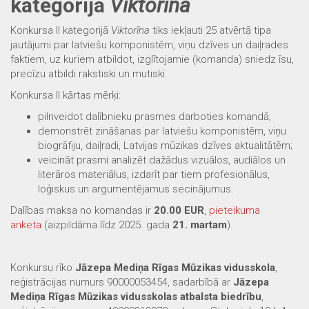
kategorija
Viktorīna
Konkursa II kategorijā
Viktorīna
tiks iekļauti 25 atvērtā tipa
jautājumi par latviešu komponistēm, viņu dzīves un daiļrades
faktiem, uz kuriem atbildot, izglītojamie (komanda) sniedz īsu,
precīzu atbildi rakstiski un mutiski.
Konkursa II kārtas mērķi:
pilnveidot dalībnieku prasmes darboties komandā;
demonstrēt zināšanas par latviešu komponistēm, viņu
biogrāfiju, daiļradi, Latvijas mūzikas dzīves aktualitātēm;
veicināt prasmi analizēt dažādus vizuālos, audiālos un
literāros materiālus, izdarīt par tiem profesionālus,
loģiskus un argumentējamus secinājumus.
Dalības maksa no komandas ir
20.00 EUR
,
pieteikuma
anketa
(aizpildāma līdz 2025. gada
21. martam
).
Konkursu rīko
Jāzepa Mediņa Rīgas Mūzikas vidusskola
,
reģistrācijas numurs 90000053454, sadarbībā ar
Jāzepa
Mediņa Rīgas Mūzikas vidusskolas atbalsta biedrību
,