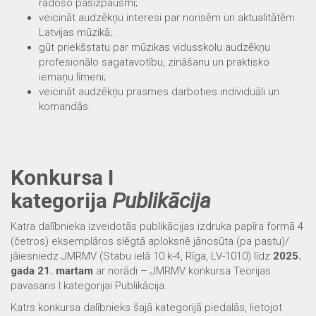
radošo pašizpausmi;
veicināt audzēkņu interesi par norisēm un aktualitātēm
Latvijas mūzikā;
gūt priekšstatu par mūzikas vidusskolu audzēkņu
profesionālo sagatavotību, zināšanu un praktisko
iemaņu līmeni;
veicināt audzēkņu prasmes darboties individuāli un
komandās.
Konkursa I
kategorija
Publikācija
Katra dalībnieka izveidotās publikācijas izdruka papīra formā 4
(četros) eksemplāros slēgtā aploksnē jānosūta (pa pastu)/
jāiesniedz JMRMV (Stabu ielā 10 k-4, Rīga, LV-1010) līdz
2025.
gada 21. martam
ar norādi – JMRMV konkursa Teorijas
pavasaris I kategorijai Publikācija.
Katrs konkursa dalībnieks šajā kategorijā piedalās, lietojot