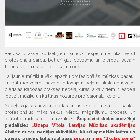
Radošā prakse audzēkņiem sniedz iespēju ne tikai vērot
profesionāļu darbu, bet arī gūt iedvesmu un pieredzi savam
turpmākajam mākslinieciskajam ceļam.
Lai jaunie mūziķi tuvāk iepazītu profesionālās mūzikas pasauli
un gūtu iedvesmu savam radošajam ceļam, skolas audzēkņi
piedalās Radošās prakses nedēļā, kuras laikā viņiem ir iespēja
iepazīt mūziķu un kultūras nozares profesionāļu ikdienu.
Nedēļas gaitā audzēkņi dodas ārpus skolas, lai klātienē satiktu
profesionālus māksliniekus, vērotu mēģinājumu procesu un
ielūkotos radošā darba aizkulisēs.
Šogad visi skolas audzēkņi
piedalīsies
Jāzepa Vītola Latvijas Mūzikas akadēmijas
Atvērto durvju nedēļas aktivitātēs, kā arī apmeklēs teātra un
operas izrādes kultūrizglītības
programmas “Skolas soma”