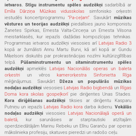
ietvaros.
Stīgu instrumentu spēles audzēkņi
sadarbībā ar
Emīla Dārziņa Mūzikas vidusskolas
simfonisko orķestri
iestudēs koncertprogrammu
“Pa-ceļam”
. Savukārt
mūzikas
vēstures un teorijas audzēkņi
piedalīsies jauno komponistu
Žanetes Spirkas, Ernesta Valta-Circeņa un Ernesta Vilsona
meistarklasēs, kur iepazīs dažādas kompozīcijas tehnikas.
Programmas ietvaros audzēkņi viesosies arī
Latvijas Radio 3
kopā ar žurnālisti Annu Martu Burvi, kā arī kopā ar Gundu
Miķelsoni diskutēs par prokrastinācijas nozīmi kultūrizglītības
telpā.
Pūšaminstrumentu un sitaminstrumentu spēles
audzēkņi
apmeklēs
Latvijas Nacionālās operas un baleta
orķestri
un vēros
kamerorķestra Sinfonietta Rīga
mēģinājumus. Savukārt
Džeza un populārās mūzikas
nodaļas audzēkņi
viesosies
Latvijas Radio bigbendā
un
Rīgas
Doma kora skolas gospeļkorī
pie diriģentes Unas Stades.
Kora diriģēšanas audzēkņi
tiksies ar diriģentu Kasparu
Putniņu un iepazīs
Latvijas Radio kora
darba ikdienu.
Vokālās
nodaļas audzēkņi
viesosies
Latvijas Nacionālajā operā un
baletā
, kur sarunāsies ar starptautiski atzītajām
operdziedātājām Marinu Rebeku un Elīnu Garanču par operas
mākslinieka profesiju, skatuves pieredzi un radošo ceļu.