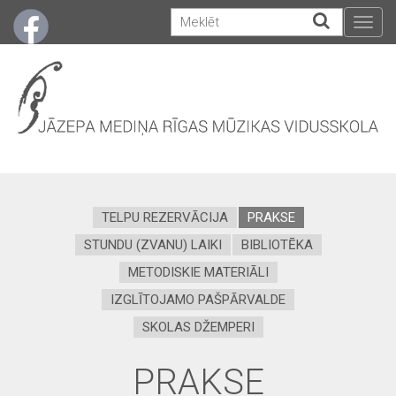
Togg
navig
TELPU REZERVĀCIJA
PRAKSE
STUNDU (ZVANU) LAIKI
BIBLIOTĒKA
METODISKIE MATERIĀLI
IZGLĪTOJAMO PAŠPĀRVALDE
SKOLAS DŽEMPERI
PRAKSE