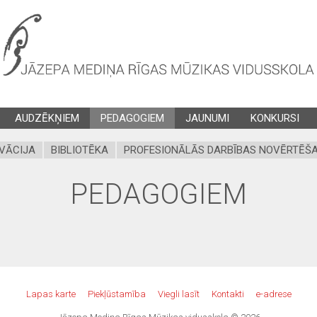
AUDZĒKŅIEM
PEDAGOGIEM
JAUNUMI
KONKURSI
VĀCIJA
BIBLIOTĒKA
PROFESIONĀLĀS DARBĪBAS NOVĒRTĒŠA
PEDAGOGIEM
Lapas karte
Piekļūstamība
Viegli lasīt
Kontakti
e-adrese