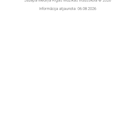
Jāzepa Mediņa Rīgas Mūzikas vidusskola © 2026
Informācija atjaunota: 06.08.2026