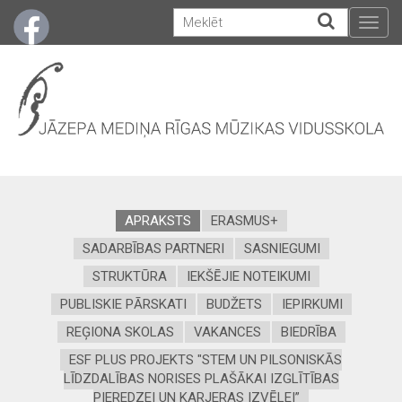
Togg
navig
APRAKSTS
ERASMUS+
SADARBĪBAS PARTNERI
SASNIEGUMI
STRUKTŪRA
IEKŠĒJIE NOTEIKUMI
PUBLISKIE PĀRSKATI
BUDŽETS
IEPIRKUMI
REĢIONA SKOLAS
VAKANCES
BIEDRĪBA
ESF PLUS PROJEKTS "STEM UN PILSONISKĀS
LĪDZDALĪBAS NORISES PLAŠĀKAI IZGLĪTĪBAS
PIEREDZEI UN KARJERAS IZVĒLEI”