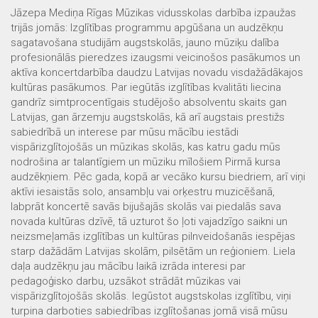
Jāzepa Mediņa Rīgas Mūzikas vidusskolas darbība izpaužas
trijās jomās: Izglītības programmu apgūšana un audzēkņu
sagatavošana studijām augstskolās, jauno mūziķu dalība
profesionālās pieredzes izaugsmi veicinošos pasākumos un
aktīva koncertdarbība daudzu Latvijas novadu visdažādākajos
kultūras pasākumos. Par iegūtās izglītības kvalitāti liecina
gandrīz simtprocentīgais studējošo absolventu skaits gan
Latvijas, gan ārzemju augstskolās, kā arī augstais prestižs
sabiedrībā un interese par mūsu mācību iestādi
vispārizglītojošās un mūzikas skolās, kas katru gadu mūs
nodrošina ar talantīgiem un mūziku mīlošiem Pirmā kursa
audzēkņiem. Pēc gada, kopā ar vecāko kursu biedriem, arī viņi
aktīvi iesaistās solo, ansambļu vai orķestru muzicēšanā,
labprāt koncertē savās bijušajās skolās vai piedalās sava
novada kultūras dzīvē, tā uzturot šo ļoti vajadzīgo saikni un
neizsmeļamās izglītības un kultūras pilnveidošanās iespējas
starp dažādām Latvijas skolām, pilsētām un reģioniem. Liela
daļa audzēkņu jau mācību laikā izrāda interesi par
pedagoģisko darbu, uzsākot strādāt mūzikas vai
vispārizglītojošās skolās. Iegūstot augstskolas izglītību, viņi
turpina darboties sabiedrības izglītošanas jomā visā mūsu