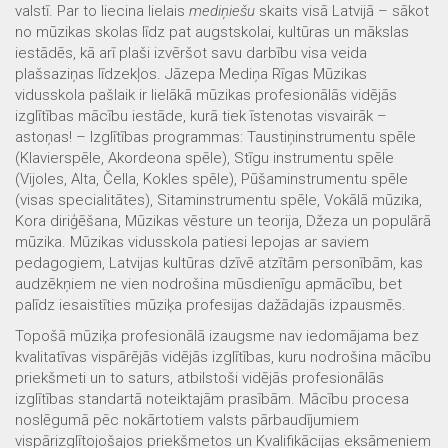
valstī. Par to liecina lielais
mediņiešu
skaits visā Latvijā – sākot
no mūzikas skolas līdz pat augstskolai, kultūras un mākslas
iestādēs, kā arī plaši izvēršot savu darbību visa veida
plašsaziņas līdzekļos. Jāzepa Mediņa Rīgas Mūzikas
vidusskola pašlaik ir lielākā mūzikas profesionālās vidējās
izglītības mācību iestāde, kurā tiek īstenotas visvairāk –
astoņas! – Izglītības programmas: Taustiņinstrumentu spēle
(Klavierspēle, Akordeona spēle), Stīgu instrumentu spēle
(Vijoles, Alta, Čella, Kokles spēle), Pūšaminstrumentu spēle
(visas specialitātes), Sitaminstrumentu spēle, Vokālā mūzika,
Kora diriģēšana, Mūzikas vēsture un teorija, Džeza un populārā
mūzika. Mūzikas vidusskola patiesi lepojas ar saviem
pedagogiem, Latvijas kultūras dzīvē atzītām personībām, kas
audzēkņiem ne vien nodrošina mūsdienīgu apmācību, bet
palīdz iesaistīties mūziķa profesijas dažādajās izpausmēs.
Topošā mūziķa profesionālā izaugsme nav iedomājama bez
kvalitatīvas vispārējās vidējās izglītības, kuru nodrošina mācību
priekšmeti un to saturs, atbilstoši vidējās profesionālās
izglītības standartā noteiktajām prasībām. Mācību procesa
noslēgumā pēc nokārtotiem valsts pārbaudījumiem
vispārizglītojošajos priekšmetos un Kvalifikācijas eksāmeniem