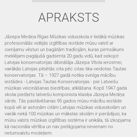
APRAKSTS
Jāzepa Mediņa Rīgas Mūzikas vidusskola ir lielākā mūzikas
profesionālās vidējās izglītības iestāde mūsu valstī ar
cienījamu vēsturi un bagātām tradīcijām, kuras pirmsākumi
meklējami pagājušā gadsimta 20.gadu vidū, kad sekojot
Latvijas konservatorijas dibinātāja Jāzepa Vītola ierosmei,
vairākās Latvijas pilsētās cita pēc citas tika veidotas Tautas
konservatorijas. Tā – 1927.gadā notika svinīga mācību
iestādes - Latvijas Tautas Konservatorijas - pie Latviešu
mūzikas veicināšanas biedrības, atklāšana. Kopš 1947.gada
skolai piešķirts latviešu komponista klasiķa Jāzepa Mediņa
vārds. Tās pastāvēšanas 95 gados mūsu mācību iestāde
kopā vēl ar astoņām citām Latvijas mūzikas vidusskolām un
vairāk nekā 100 mūzikas un mākslas skolām ir pierādījusi, ka
mūsu valsts mūzikas izglītības sistēma ir unikāla, tā izkopjama
kā nacionāla vērtība un nav pielāgojama nevienam no
rietumvalstu modeļiem.