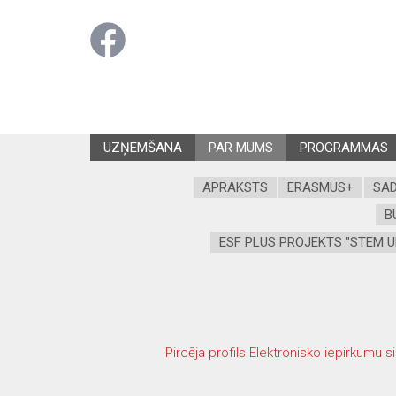
UZŅEMŠANA
PAR MUMS
PROGRAMMAS
APRAKSTS
ERASMUS+
SAD
B
ESF PLUS PROJEKTS "STEM U
Pircēja profils Elektronisko iepirkumu s