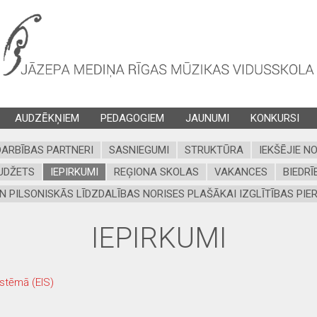
AUDZĒKŅIEM
PEDAGOGIEM
JAUNUMI
KONKURSI
ARBĪBAS PARTNERI
SASNIEGUMI
STRUKTŪRA
IEKŠĒJIE N
UDŽETS
IEPIRKUMI
REĢIONA SKOLAS
VAKANCES
BIEDRĪ
N PILSONISKĀS LĪDZDALĪBAS NORISES PLAŠĀKAI IZGLĪTĪBAS PIER
IEPIRKUMI
istēmā (EIS)