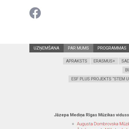
UZŅEMŠANA
PAR MUMS
PROGRAMMAS
APRAKSTS
ERASMUS+
SAD
B
ESF PLUS PROJEKTS "STEM U
Jāzepa Mediņa Rīgas Mūzikas vidussk
Augusta Dombrovska Mūzik