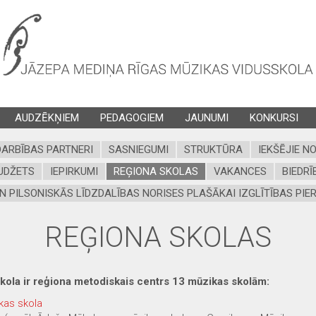
AUDZĒKŅIEM
PEDAGOGIEM
JAUNUMI
KONKURSI
ARBĪBAS PARTNERI
SASNIEGUMI
STRUKTŪRA
IEKŠĒJIE N
UDŽETS
IEPIRKUMI
REĢIONA SKOLAS
VAKANCES
BIEDRĪ
N PILSONISKĀS LĪDZDALĪBAS NORISES PLAŠĀKAI IZGLĪTĪBAS PIER
REĢIONA SKOLAS
ola ir reģiona metodiskais centrs 13 mūzikas skolām:
as skola