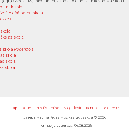
a
(agrāk Ādažu Mākslas un mūzikas skola un Carnikavas Mūzikas un 
 pamatskola
izglītojošā pamatskola
s skola
skola
ākslas skola
s skola
Rodenpois
as skola
as skola
as skola
Lapas karte
Piekļūstamība
Viegli lasīt
Kontakti
e-adrese
Jāzepa Mediņa Rīgas Mūzikas vidusskola © 2026
Informācija atjaunota: 06.08.2026