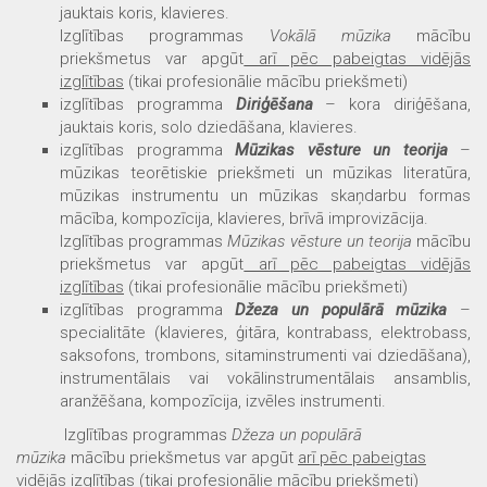
jauktais koris, klavieres.
Izglītības programmas
Vokālā mūzika
mācību
priekšmetus var apgūt
arī pēc pabeigtas vidējās
izglītības
(tikai profesionālie mācību priekšmeti)
izglītības programma
Diriģēšana
– kora diriģēšana,
jauktais koris, solo dziedāšana, klavieres.
izglītības programma
Mūzikas vēsture un teorija
–
mūzikas teorētiskie priekšmeti un mūzikas literatūra,
mūzikas instrumentu un mūzikas skaņdarbu formas
mācība, kompozīcija, klavieres, brīvā improvizācija.
Izglītības programmas
Mūzikas vēsture un teorija
mācību
priekšmetus var apgūt
arī pēc pabeigtas vidējās
izglītības
(tikai profesionālie mācību priekšmeti)
izglītības programma
Džeza un populārā mūzika
–
specialitāte (klavieres, ģitāra, kontrabass, elektrobass,
saksofons, trombons, sitaminstrumenti vai dziedāšana),
instrumentālais vai vokālinstrumentālais ansamblis,
aranžēšana, kompozīcija, izvēles instrumenti.
Izglītības programmas
Džeza un populārā
mūzika
mācību priekšmetus var apgūt
arī pēc pabeigtas
vidējās izglītības
(tikai profesionālie mācību priekšmeti)