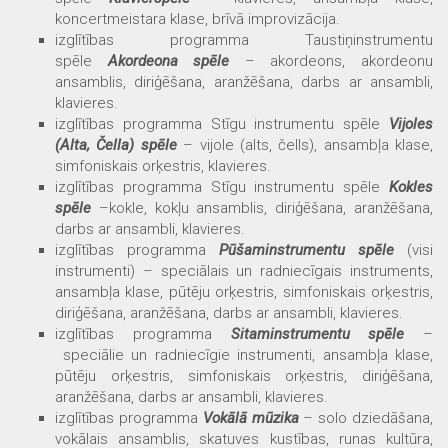
koncertmeistara klase, brīvā improvizācija.
izglītības programma
Taustiņinstrumentu
spēle
Akordeona spēle
– akordeons, akordeonu
ansamblis, diriģēšana, aranžēšana, darbs ar ansambli,
klavieres.
izglītības programma
Stīgu instrumentu spēle
Vijoles
(Alta, Čella) spēle
– vijole (alts, čells), ansambļa klase,
simfoniskais orķestris, klavieres.
izglītības programma
Stīgu instrumentu spēle
Kokles
spēle
–kokle, kokļu ansamblis, diriģēšana, aranžēšana,
darbs ar ansambli, klavieres.
izglītības programma
Pūšaminstrumentu spēle
(visi
instrumenti) – speciālais un radniecīgais instruments,
ansambļa klase, pūtēju orķestris, simfoniskais orķestris,
diriģēšana, aranžēšana, darbs ar ansambli, klavieres.
izglītības programma
Sitaminstrumentu spēle
–
speciālie un radniecīgie instrumenti, ansambļa klase,
pūtēju orķestris, simfoniskais orķestris, diriģēšana,
aranžēšana, darbs ar ansambli, klavieres.
izglītības programma
Vokālā mūzika
– solo dziedāšana,
vokālais ansamblis, skatuves kustības, runas kultūra,