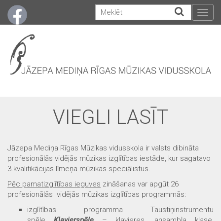
Togg
navig
VIEGLI LASĪT
Jāzepa Mediņa Rīgas Mūzikas vidusskola ir valsts dibināta
profesionālās vidējās mūzikas izglītības iestāde, kur sagatavo
3.kvalifikācijas līmeņa mūzikas speciālistus.
Pēc pamatizglītības ieguves
zināšanas var apgūt 26
profesionālās vidējās mūzikas izglītības programmās:
izglītības programma
Taustiņinstrumentu
spēle
Klavierspēle
– klavieres, ansambļa klase,