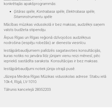
konkrētajās apakšprogrammās:
Ģitāras spēle, Kontrabasa spēle, Elektrobasa spēle,
Sitaminstrumentu spēle
Mācības mūzikas vidusskolā ir bez maksas, audzēkņi saņem
valsts budžeta stipendiju.
Ārpus Rīgas un Rīgas reģionā dzīvojošos audzēkņus
nodrošina (iespēju robežās) ar dienesta viesnīcu.
Iestājpārbaudījumiem palīdzēs sagatavoties konsultācijās,
kuras notiks no janvāra līdz jūnijam
vienu reizi mēnesī
, pēc
iepriekš sastādīta saraksta. Konsultācijas ir bez maksas.
Iestājpārbaudījumi notiek jūnija otrajā pusē.
Jāzepa Mediņa Rīgas Mūzikas vidusskolas adrese: Stabu ielā
10k-4, Rīgā, LV-1010.
Tālrunis kancelejā 28352203