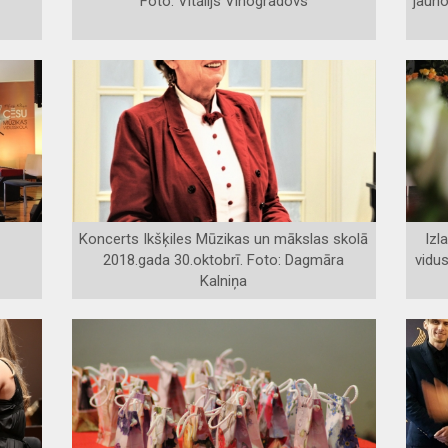
Foto: Vitālijs Vinogradovs
jauno
Koncerts Ikšķiles Mūzikas un mākslas skolā
Izl
2018.gada 30.oktobrī. Foto: Dagmāra
vidus
Kalniņa