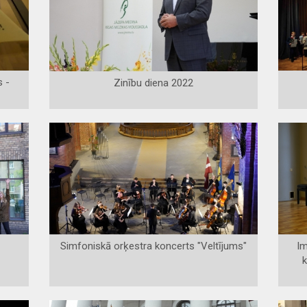
 -
Zinību diena 2022
Simfoniskā orķestra koncerts "Veltījums"
Im
k