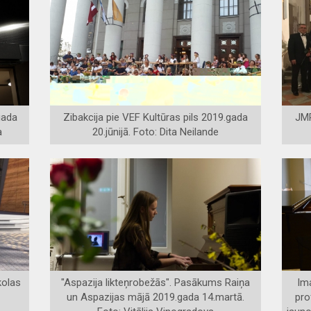
gada
Zibakcija pie VEF Kultūras pils 2019.gada
JMR
a
20.jūnijā. Foto: Dita Neilande
kolas
"Aspazija likteņrobežās". Pasākums Raiņa
Im
un Aspazijas mājā 2019.gada 14.martā.
pro