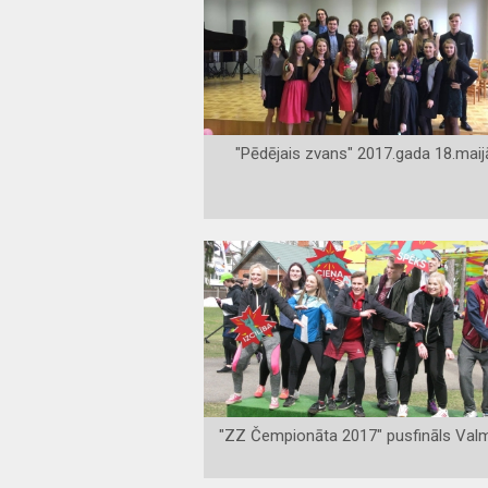
"Pēdējais zvans" 2017.gada 18.maijā
"ZZ Čempionāta 2017" pusfināls Valm