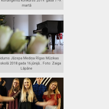
 kordiriģentu konkurss 2019. gada 7.-9.
martā
aidums Jāzepa Mediņa Rīgas Mūzikas
skolā 2018.gada 16.jūnijā... Foto: Zaiga
Lāpāne