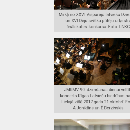
Mirkļi no XXVI Vispārējo latviešu Dz
un XVI Deju svētku pūtēju orķestr
finālskates-konkursa. Foto: LNK
JMRMV 90. dzimšanas dienai veltī
koncerts Rīgas Latviešu biedrības 
Lielajā zālē 2017.gada 21.oktobrī. Fo
A.Jonikāns un Ē.Berzinskis