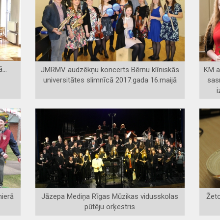
...
JMRMV audzēkņu koncerts Bērnu klīniskās
KM a
universitātes slimnīcā 2017.gada 16.maijā
sas
i
ierā
Jāzepa Mediņa Rīgas Mūzikas vidusskolas
Žeto
pūtēju orķestris