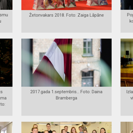
iesmu
Po
Žetonvakars 2018. Foto: Zaiga Lāpāne
u
k
C
ts
2017.gada 1.septembris... Foto: Daina
Izl
nama
Bramberga
v
to: