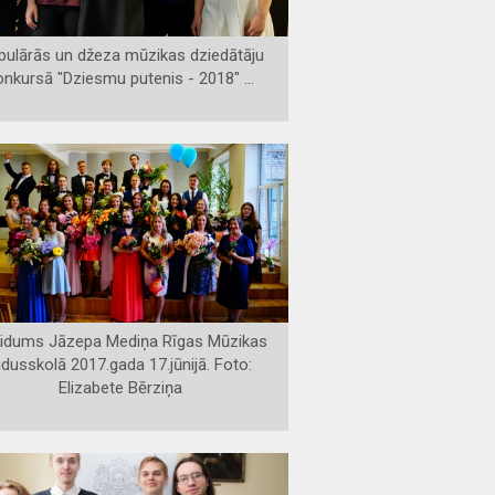
pulārās un džeza mūzikas dziedātāju
onkursā "Dziesmu putenis - 2018" ...
aidums Jāzepa Mediņa Rīgas Mūzikas
idusskolā 2017.gada 17.jūnijā. Foto:
Elizabete Bērziņa