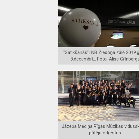
"Satikšanās"LNB Ziedoņa zālē 2019.
8.decembrī... Foto: Alise Grīnberg
Jāzepa Mediņa Rīgas Mūzikas viduss
pūtēju orķestris