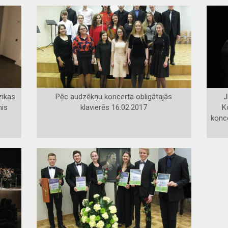
zikas
Pēc audzēkņu koncerta obligātajās
J
nis
klavierēs 16.02.2017
K
konc