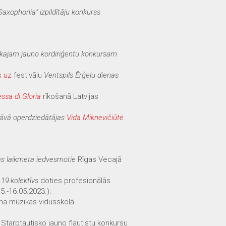
axophonia" izpildītāju konkurss
skajam jauno kordiriģentu konkursam
s uz
festivālu
Ventspils Ērģeļu dienas
ssa di Gloria
rīkošanā Latvijas
dāvā operdziedātājas
Vida Miknevičiūtė
s laikmeta iedvesmotie
Rīgas Vecajā
m
19.kolektīvs
doties profesionālās
5.-16.05.2023.);
šana mūzikas vidusskolā
Starptautisko jauno flautistu konkursu