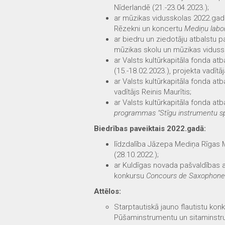
Nīderlandē (21.-23.04.2023.);
ar mūzikas vidusskolas 2022.gad
Rēzekni un koncertu
Mediņu labor
ar biedru un ziedotāju atbalstu
mūzikas skolu un mūzikas vidussko
ar Valsts kultūrkapitāla fonda at
(15.-18.02.2023.), projekta vadītā
ar Valsts kultūrkapitāla fonda at
vadītājs Reinis Maurītis;
ar Valsts kultūrkapitāla fonda at
programmas "Stīgu instrumentu spē
Biedrības paveiktais 2022.gadā:
līdzdalība Jāzepa Mediņa Rīgas 
(28.10.2022.);
ar Kuldīgas novada pašvaldības a
konkursu
Concours de Saxophone 
Attēlos:
Starptautiskā jauno flautistu kon
Pūšaminstrumentu un sitaminstr