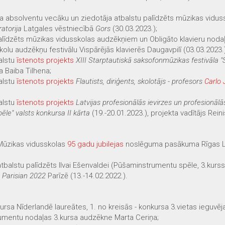
a absolventu vecāku un ziedotāja atbalstu palīdzēts mūzikas vidus
atorija
Latgales vēstniecībā
Gors
(30.03.2023.);
 palīdzēts mūzikas vidusskolas audzēkņiem un Obligāto klavieru n
lu audzēkņu festivālu Vispārējās klavierēs Daugavpilī (03.03.2023.)
balstu
īstenots projekts
XIII Starptautiskā saksofonmūzikas festivāla "
ja Baiba Tilhena;
balstu
īstenots projekts
Flautists, diriģents, skolotājs - profesors
Carlo 
balstu
īstenots projekts
Latvijas profesionālās ievirzes un profesionālās 
le" valsts konkursa II kārta
(19.-20.01.2023.), projekta vadītājs Reini
Mūzikas vidusskolas
95 gadu jubilejas
noslēguma pasākuma Rīgas La
tbalstu palīdzēts Ilvai Ešenvaldei (Pūšaminstrumentu spēle, 3.kurs
Parisian 2022
Parīzē (13.-14.02.2022.).
kursa Nīderlandē laureātes, 1. no kreisās - konkursa 3.vietas ieguvē
umentu nodaļas 3.kursa audzēkne Marta Ceriņa;