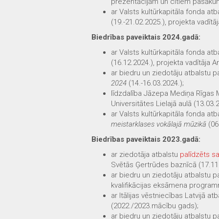
prezentācijām un citiem pasāku
ar Valsts kultūrkapitāla fonda at
(19.-21.02.2025.), projekta vadītā
Biedrības paveiktais 2024.gadā:
ar Valsts kultūrkapitāla fonda at
(16.12.2024.), projekta vadītāja A
ar biedru un ziedotāju atbalstu
2024
(14.-16.03.2024.);
līdzdalība Jāzepa Mediņa Rīgas 
Universitātes Lielajā aulā (13.03.2
ar Valsts kultūrkapitāla fonda at
meistarklases vokālajā mūzikā
(06.
Biedrības paveiktais 2023.gadā:
ar ziedotāja atbalstu
palīdzēts sa
Svētās Ģertrūdes baznīcā (17.11
ar biedru un ziedotāju atbalstu
kvalifikācijas eksāmena progra
ar Itālijas vēstniecības Latvijā a
(2022./2023.mācību gads);
ar biedru un ziedotāju atbalstu 