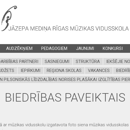
AUDZĒKŅIEM
PEDAGOGIEM
JAUNUMI
KONKURSI
ARBĪBAS PARTNERI
SASNIEGUMI
STRUKTŪRA
IEKŠĒJIE N
UDŽETS
IEPIRKUMI
REĢIONA SKOLAS
VAKANCES
BIEDRĪ
N PILSONISKĀS LĪDZDALĪBAS NORISES PLAŠĀKAI IZGLĪTĪBAS PIER
BIEDRĪBAS PAVEIKTAIS
bā ar mūzikas vidusskolu izgatavota foto siena mūzikas vidusskola