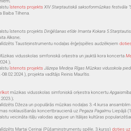
miem;
balstu
īstenots projekts
XIV Starptautiskā saksofonmūzikas festivāla "S
ja Baiba Tilhena.
balstu īstenots projekts
Diriģēšanas etīde Imanta Kokara 5.Starptauti
nita Alksne;
 palīdzēts Taustiņinstrumentu nodaļas ērģeļspēles audzēkņiem
dotie
Mūzikas vidusskolas simfoniskā orķestra un jauktā kora koncerta
Me
024.);
balstu
īstenots projekts
Jāzepa Mediņa Rīgas Mūzikas vidusskola pie
-08.02.2024.), projekta vadītājs Reinis Maurītis.
rīkot
mūzikas vidusskolas simfoniskā orķestra koncertu
Apgaismība
.2023.);
 palīdzēts Džeza un populārās mūzikas nodaļas 3.-4.kursa ansambli
mmas noklausīšanās koncertbraucienā uz
Pegaza Pagalmu
Liepājā (1
tbalstu veicināta itāļu valodas apguve un Itālijas kultūras popularizē
palīdzēts Martai Ceriņai (Pūšaminstrumentu spēle, 3.kurss)
doties uz