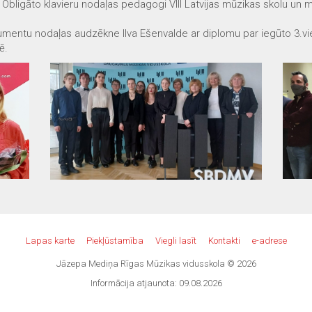
Obligāto klavieru nodaļas pedagogi VIII Latvijas mūzikas skolu un 
mentu nodaļas audzēkne Ilva Ešenvalde ar diplomu par iegūto 3.vie
ē.
Lapas karte
Piekļūstamība
Viegli lasīt
Kontakti
e-adrese
Jāzepa Mediņa Rīgas Mūzikas vidusskola © 2026
Informācija atjaunota: 09.08.2026