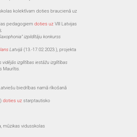
skolas kolektīvam doties braucienā uz
odaļas pedagogiem
doties uz
VIII Latvijas
;
Saxophonia" izpildītāju konkurss
Jans
Latvijā
(13.-17.02.2023.), projekta
vidējās izglītības iestāžu izglītības
s Maurītis.
tviešu biedrības namā rīkošanā
s)
doties uz
starptautisko
ja, mūzikas vidusskolas