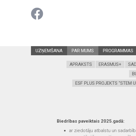
UZŅEMŠANA
PAR MUMS
PROGRAMMAS
APRAKSTS
ERASMUS+
SAD
B
ESF PLUS PROJEKTS "STEM U
Biedrības paveiktais 2025.gadā:
ar ziedotāju atbalstu un sadarbī