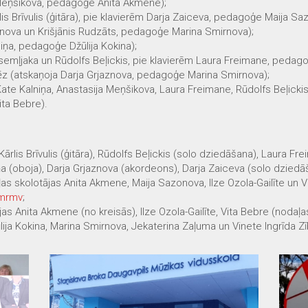
Meņšikova, pedagoģe Anita Akmene);
lis Brīvulis (ģitāra), pie klavierēm Darja Zaiceva, pedagoģe Maija Sa
znova un Krišjānis Rudzāts, pedagoģe Marina Smirnova);
iņa, pedagoģe Džūlija Kokina);
emļjaka un Rūdolfs Beļickis, pie klavierēm Laura Freimane, pedagoģe
iēz (atskaņoja Darja Grjaznova, pedagoģe Marina Smirnova);
ate Kalniņa, Anastasija Meņšikova, Laura Freimane, Rūdolfs Beļickis
ita Bebre).
ārlis Brīvulis (ģitāra), Rūdolfs Beļickis (solo dziedāšana), Laura Fre
a (oboja), Darja Grjaznova (akordeons), Darja Zaiceva (solo dzied
aļas skolotājas Anita Akmene, Maija Sazonova, Ilze Ozola-Gailīte un V
mrmv
;
jas Anita Akmene (no kreisās), Ilze Ozola-Gailīte, Vita Bebre (nodaļ
ūlija Kokina, Marina Smirnova, Jekaterina Zaļuma un Vinete Ingrīda Zī