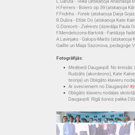
L.Garūta -
Teika
(atskaņoja Anastasija 
H.Ferrers - Bolero op.39 (atskaņoja Kār
F.Fridrihs -
Forele
(atskaņoja Darja Grja
R.Dubra - Etīde Do (atskaņoja Kate Kaln
G.Doniceti -
Zvērests
(dziedāja Paula Os
F.Mendelszons-Bartoldi - Fantāzija fad
A.Lavinjaks - Galops-Maršs (atskaņoja K
Gailīte un Maija Sazonova, pedagoģe V
Fotogrāfijās:
Mediņieši
Daugavpilī. No kreisās: K
Rudzāts (akordeons), Kate Kalniņ
teorija) un Obligāto klavieru nod
Ar sveicieniem no Daugavpils!
#j
Obligāto klavieru nodaļas skolotā
Daugavpilī. Rīgā šoreiz palika Dž