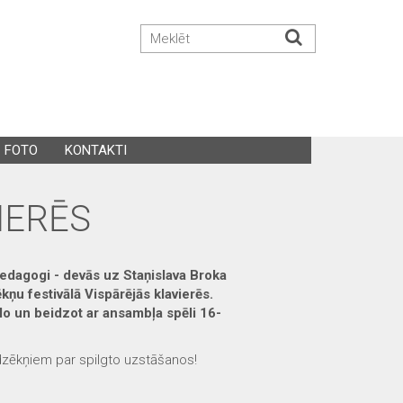
FOTO
KONTAKTI
IERĒS
pedagogi - devās uz Staņislava Broka
kņu festivālā Vispārējās klavierēs.
lo un beidzot ar ansambļa spēli 16-
dzēkņiem par spilgto uzstāšanos!