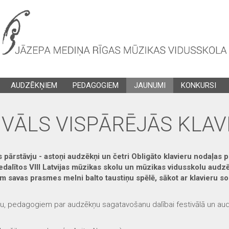
AUDZĒKŅIEM
PEDAGOGIEM
JAUNUMI
KONKURSI
IVĀLS VISPĀRĒJĀS KLAV
pārstāvju - astoņi audzēkņi un četri Obligāto klavieru nodaļas 
edalītos VIII Latvijas mūzikas skolu un mūzikas vidusskolu audzē
m savas prasmes melni balto taustiņu spēlē, sākot ar klavieru so
ju, pedagogiem par audzēkņu sagatavošanu dalībai festivālā un au