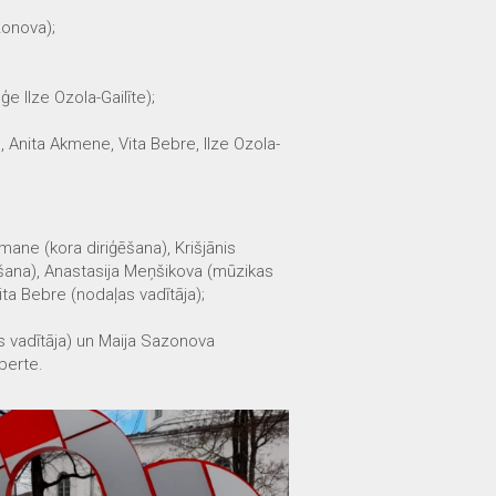
zonova);
 Ilze Ozola-Gailīte);
, Anita Akmene, Vita Bebre, Ilze Ozola-
imane (kora diriģēšana), Krišjānis
āšana), Anastasija Meņšikova (mūzikas
ita Bebre (nodaļas vadītāja);
as vadītāja) un Maija Sazonova
berte.