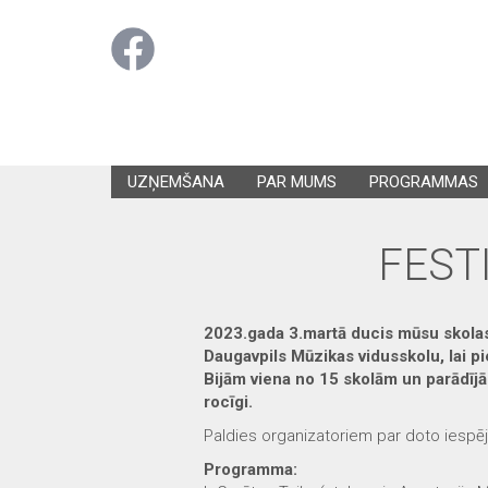
UZŅEMŠANA
PAR MUMS
PROGRAMMAS
FEST
2023.gada 3.martā ducis mūsu skolas 
Daugavpils Mūzikas vidusskolu, lai pi
Bijām viena no 15 skolām un parādījā
rocīgi.
Paldies organizatoriem par doto iespē
Programma: