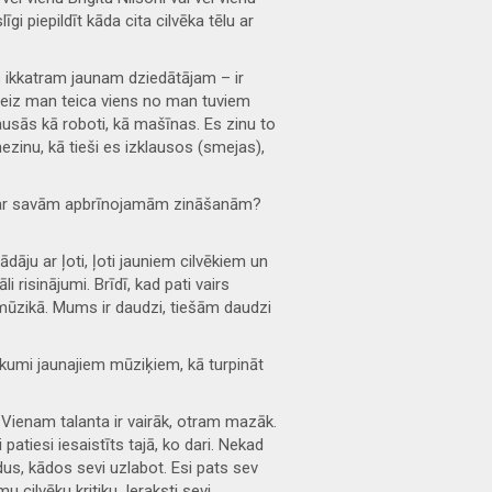
 piepildīt kāda cita cilvēka tēlu ar
ies ikkatram jaunam dziedātājam
–
ir
reiz man teica viens no man tuviem
klausās kā roboti, kā mašīnas. Es zinu to
nezinu, kā tieši es izklausos (smejas),
os ar savām apbrīnojamām zināšanām?
dāju ar ļoti, ļoti jauniem cilvēkiem un
 risinājumi. Brīdī, kad pati vairs
mūzikā. Mums ir daudzi, tiešām daudzi
eikumi jaunajiem mūziķiem, kā turpināt
i. Vienam talanta ir vairāk, otram mazāk.
atiesi iesaistīts tajā, ko dari. Nekad
idus, kādos sevi uzlabot. Esi pats sev
 cilvēku kritiku. Ieraksti sevi,