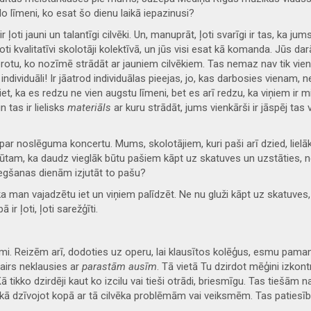
o līmeni, ko esat šo dienu laikā iepazinusi?
 ļoti jauni un talantīgi cilvēki. Un, manuprāt, ļoti svarīgi ir tas, ka jum
ļoti kvalitatīvi skolotāji kolektīvā, un jūs visi esat kā komanda. Jūs da
otu, ko nozīmē strādāt ar jauniem cilvēkiem. Tas nemaz nav tik vienkār
ndividuāli! Ir jāatrod individuālas pieejas, jo, kas darbosies vienam, ne
t, ka es redzu ne vien augstu līmeni, bet es arī redzu, ka viņiem ir mi
 tas ir lielisks
materiāls
ar kuru strādāt, jums vienkārši ir jāspēj tas 
 par noslēguma koncertu. Mums, skolotājiem, kuri paši arī dzied, lielā
tam, ka daudz vieglāk būtu pašiem kāpt uz skatuves un uzstāties, ne
egšanas dienām izjutāt to pašu?
, ka man vajadzētu iet un viņiem palīdzēt. Ne nu gluži kāpt uz skatuves,
 ir ļoti, ļoti sarežģīti.
ami. Reizēm arī, dodoties uz operu, lai klausītos kolēģus, esmu pamanīju
vairs neklausies ar
parastām ausīm
. Tā vietā Tu dzirdot mēģini izkon
tikko dzirdēji kaut ko izcilu vai tieši otrādi, briesmīgu. Tas tiešām nav 
 kā dzīvojot kopā ar tā cilvēka problēmām vai veiksmēm. Tas patiesībā 