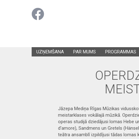
UZŅEMŠANA
PAR MUMS
PROGRAMMAS
OPERDZ
MEIS
Jāzepa Mediņa Rīgas Mūzikas vidusskolā 
meistarklases vokālajā mūzikā. Operdzi
operas studijā dziedājusi lomas Hebe un
d'amore), Sandmens un Gretels (Hänsel u
teātra ansamblī izpildījusi tādas lomas 