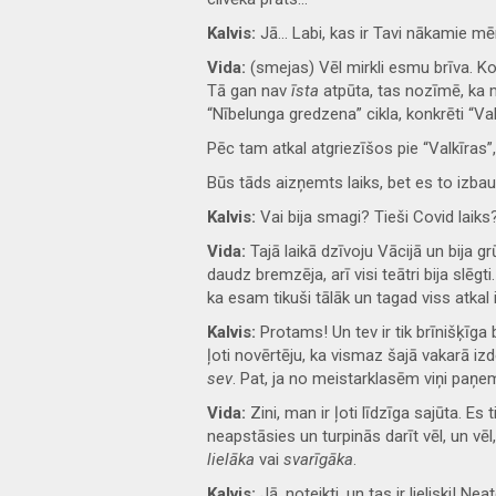
Kalvis:
Jā… Labi, kas ir Tavi nākamie mērķ
Vida:
(smejas) Vēl mirkli esmu brīva. Ko 
Tā gan nav
īsta
atpūta, tas nozīmē, ka 
“Nībelunga gredzena” cikla, konkrēti “Val
Pēc tam atkal atgriezīšos pie “Valkīras”
Būs tāds aizņemts laiks, bet es to izbaudu
Kalvis:
Vai bija smagi? Tieši Covid laiks
Vida:
Tajā laikā dzīvoju Vācijā un bija g
daudz bremzēja, arī visi teātri bija slēgt
ka esam tikuši tālāk un tagad viss atkal
Kalvis:
Protams! Un tev ir tik brīnišķīga 
ļoti novērtēju, ka vismaz šajā vakarā iz
sev
. Pat, ja no meistarklasēm viņi paņ
Vida:
Zini, man ir ļoti līdzīga sajūta. Es
neapstāsies un turpinās darīt vēl, un vē
lielāka
vai
svarīgāka
.
Kalvis:
Jā, noteikti, un tas ir lieliski! N