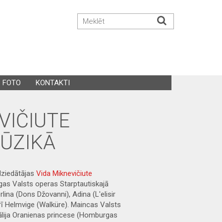
FOTO
KONTAKTI
VIČIUTE
ŪZIKĀ
dziedātājas
Vida Miknevičiute
s Valsts operas Starptautiskajā
ina (Dons Džovanni), Adina (L'elisir
rī Helmvige (Walküre). Maincas Valsts
atālija Oranienas princese (Homburgas