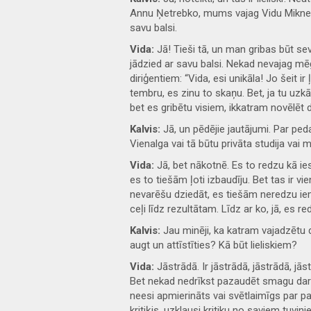
Annu Ņetrebko, mums vajag Vidu Mikneviči
savu balsi.
Vida:
Jā! Tieši tā, un man gribas būt se
jādzied ar savu balsi. Nekad nevajag mē
diriģentiem: “Vida, esi unikāla! Jo šeit ir
tembru, es zinu to skaņu. Bet, ja tu uzkā
bet es gribētu visiem, ikkatram novēlēt 
Kalvis:
Jā, un pēdējie jautājumi. Par p
Vienalga vai tā būtu privāta studija vai
Vida:
Jā, bet nākotnē. Es to redzu kā ies
es to tiešām ļoti izbaudīju. Bet tas ir vi
nevarēšu dziedāt, es tiešām neredzu iem
ceļi līdz rezultātam. Līdz ar ko, jā, es 
Kalvis:
Jau minēji, ka katram vajadzētu dz
augt un attīstīties? Kā būt lieliskiem?
Vida:
Jāstrādā. Ir jāstrādā, jāstrādā, jās
Bet nekad nedrīkst pazaudēt smagu darbu u
neesi apmierināts vai svētlaimīgs par pav
kritiķis, uzklausi kritiku no saviem tuvi