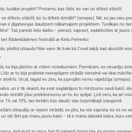
i, tuvākie projekti? Protams, kas tāds, ko vari un drīksti stāstīt.
es drīkstu stāstīt, ko tu drīksti dzirdēt? (smejas). Nē, es jau varu pas
man ir jāgatavojas daudziem nākamajiem projektiem. Tuvākais no tiem
kīra”. Tas paredz lielu darbu
–
pierast, saprast, sadarboties ar jauno d
, bet Bādenbādenes festivālā ar Kirilu Petrenko.
, pilnībā izbaudu! Nav vairs tik traki kā Covid laikā, kad absolūti viss
?
rūti, ka bija jādzīvo ar citiem noteikumiem. Piemēram, es nevarēju dzie
i. Līdz ar to bija praktiski neiespējami strādāt vienatnē vai tikai mācīti
 ir atvērts. Un jā, tagad es zinu, ka joprojām esmu vajadzīga (smejas).
balss, un ir tik skaisti, ka esat saglabājusi to mirdzumu savā balsī, sk
devās dzirdēt jūsu priekšnesumu un to, ko spējat. Ļoti ceru, ka arī m
ems 1% vai 10%, tas tiešām būs daudz viņu turpmākajā izaugsmē.
 tiešām izbaudīju ar viņiem strādāt, es jūtu, ka viņi saprata, ko es no v
l, un vēl. Bet par manu
jauno
balsi
–
tā ir mana dabiskā balss, kuru ce
eatceros, tieši kurš to teica, bet tā galvenā doma bija, ka mums nevajag 