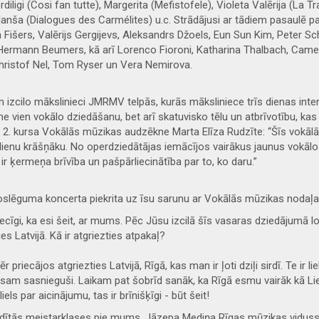
rdiligi (Cosi fan tutte), Margerita (Mefistofele), Violeta Valērija (La 
anša (Dialogues des Carmélites) u.c. Strādājusi ar tādiem pasaulē p
šers, Valērijs Gergijevs, Aleksandrs Džoels, Eun Sun Kim, Peter Sch
 Hermann Beumers, kā arī Lorenco Fioroni, Katharina Thalbach, Came
Christof Nel, Tom Ryser un Vera Nemirova.
izcilo mākslinieci JMRMV telpās, kurās māksliniece trīs dienas int
vien vokālo dziedāšanu, bet arī skatuvisko tēlu un atbrīvotību, kas i
. kursa Vokālās mūzikas audzēkne Marta Elīza Rudzīte: “Šīs vokālās
dienu krāšņāku. No operdziedātājas iemācījos vairākus jaunus vokālos
ir ķermeņa brīvība un pašpārliecinātība par to, ko daru.”
noslēguma koncerta piekrita uz īsu sarunu ar Vokālās mūzikas noda
ecīgi, ka esi šeit, ar mums. Pēc Jūsu izcilā šīs vasaras dziedājumā l
s Latvijā. Kā ir atgriezties atpakaļ?
riecājos atgriezties Latvijā, Rīgā, kas man ir ļoti dziļi sirdī. Te ir lielis
sam sasnieguši. Laikam pat šobrīd sanāk, ka Rīgā esmu vairāk kā Lie
ls par aicinājumu, tas ir brīnišķīgi - būt šeit!
adītās meistarklases pie mums, Jāzepa Mediņa Rīgas mūzikas vidussk