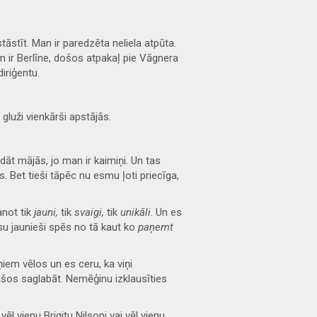
tāstīt. Man ir paredzēta neliela atpūta.
 ir Berlīne, došos atpakaļ pie Vāgnera
iriģentu.
 gluži vienkārši apstājās.
dāt mājās, jo man ir kaimiņi. Un tas
es. Bet tieši tāpēc nu esmu ļoti priecīga,
anot tik
jauni,
tik
svaigi,
tik
unikāli
. Un es
ūsu jaunieši spēs no tā kaut ko
paņemt
iņiem vēlos un es ceru, ka viņi
nšos saglabāt. Nemēģinu izklausīties
vēl vienu Brigitu Nilsoni vai vēl vienu