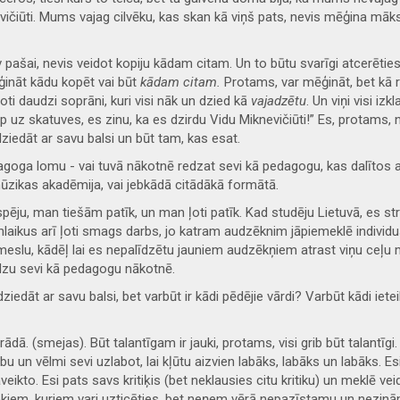
ūti. Mums vajag cilvēku, kas skan kā viņš pats, nevis mēģina mākslīgi
v pašai, nevis veidot kopiju kādam citam. Un to būtu svarīgi atcerēt
ģināt kādu kopēt vai būt
kādam citam.
Protams, var mēģināt, bet kā 
 ļoti daudzi soprāni, kuri visi nāk un dzied kā
vajadzētu
. Un viņi visi iz
p uz skatuves, es zinu, ka es dzirdu Vidu Miknevičiūti!” Es, protams, 
dziedāt ar savu balsi un būt tam, kas esat.
edagoga lomu - vai tuvā nākotnē redzat sevi kā pedagogu, kas dalīt
 mūzikas akadēmija, vai jebkādā citādākā formātā.
pēju, man tiešām patīk, un man ļoti patīk. Kad studēju Lietuvā, es strā
enlaikus arī ļoti smags darbs, jo katram audzēknim jāpiemeklē individuāli
eslu, kādēļ lai es nepalīdzētu jauniem audzēkņiem atrast viņu ceļu 
redzu sevi kā pedagogu nākotnē.
iedāt ar savu balsi, bet varbūt ir kādi pēdējie vārdi? Varbūt kādi iet
trādā. (smejas). Būt talantīgam ir jauki, protams, visi grib būt talantīg
n vēlmi sevi uzlabot, lai kļūtu aizvien labāks, labāks un labāks. Esi p
eikto. Esi pats savs kritiķis (bet neklausies citu kritiku) un meklē ve
niekiem, kuriem vari uzticēties, bet neņem vērā nepazīstamu un nezināmu