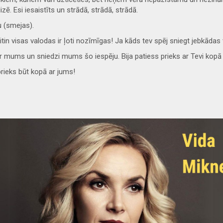
lizē. Esi iesaistīts un strādā, strādā, strādā.
u (smejas).
itin visas valodas ir ļoti nozīmīgas! Ja kāds tev spēj sniegt jebkāda
i ar mums un sniedzi mums šo iespēju. Bija patiess prieks ar Tevi kopā
 prieks būt kopā ar jums!