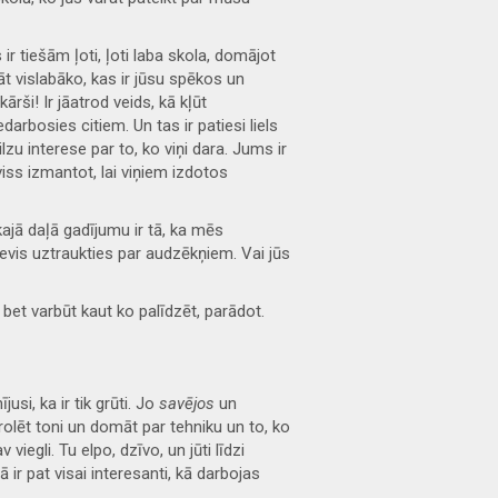
s ir tiešām ļoti, ļoti laba skola, domājot
rāt vislabāko, kas ir jūsu spēkos un
ši! Ir jāatrod veids, kā kļūt
darbosies citiem. Un tas ir patiesi liels
lzu interese par to, ko viņi dara. Jums ir
viss izmantot, lai viņiem izdotos
kajā daļā gadījumu ir tā, ka mēs
vis uztraukties par audzēkņiem. Vai jūs
 bet varbūt kaut ko palīdzēt, parādot.
si, ka ir tik grūti. Jo
savējos
un
trolēt toni un domāt par tehniku un to, ko
viegli. Tu elpo, dzīvo, un jūti līdzi
ir pat visai interesanti, kā darbojas