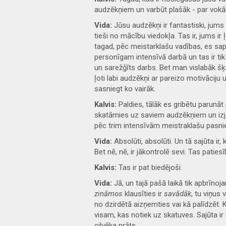
audzēkņiem un varbūt plašāk - par vokāl
Vida:
Jūsu audzēkņi ir fantastiski, jums ir
tieši no mācību viedokļa. Tas ir, jums ir 
tagad, pēc meistarklašu vadības, es sapr
personīgam intensīvā darbā un tas ir tik i
un sarežģīts darbs. Bet man vislabāk šķie
ļoti labi audzēkņi ar pareizo motivāciju un
sasniegt ko vairāk.
Kalvis:
Paldies, tālāk es gribētu parunāt
skatāmies uz saviem audzēkņiem un izjū
pēc trim intensīvām meistraklašu pasni
Vida:
Absolūti, absolūti. Un tā sajūta ir
Bet nē, nē, ir jākontrolē sevi. Tas patiesībā
Kalvis:
Tas ir pat biedējoši.
Vida:
Jā, un tajā pašā laikā tik apbrīnoj
zināmos
klausīties ir
savādāk
, tu viņus 
no dzirdētā aizņemties vai kā palīdzēt. Kā 
visam, kas notiek uz skatuves. Sajūta ir
cilvēka prāts…