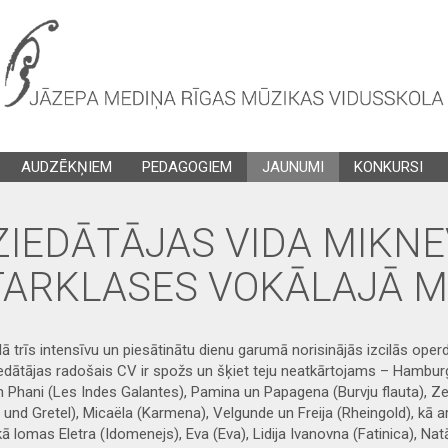
AUDZĒKŅIEM
PEDAGOGIEM
JAUNUMI
KONKURSI
IEDĀTĀJAS VIDA MIKNE
TARKLASES VOKĀLAJĀ M
trīs intensīvu un piesātinātu dienu garumā norisinājās izcilās oper
edātājas radošais CV ir spožs un šķiet teju neatkārtojams
–
Hamburga
 Phani (Les Indes Galantes), Pamina un Papagena (Burvju flauta), Zerl
nd Gretel), Micaëla (Karmena), Velgunde un Freija (Rheingold), kā a
kā lomas Eletra (Idomenejs), Eva (Eva), Lidija Ivanovna (Fatinica), N