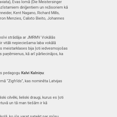
Traviata), Evas lomā (Die Meistersinger
azīstamiem diriģentiem un režisoriem kā
neider, Kent Nagano, Richard Mills,
ron Menzies, Calixto Bieito, Johannes
ensīvi strādāja ar JMRMV Vokālās
r vitāli nepieciešama laba vokālā
 meistarklases bija ļoti iedvesmojošas
 paņēmienus, kā arī pārliecinājos, ka
ļas pedagogu
Kalvi Kalniņu
:
omā “Zigfrīds”, kas nominēta Latvijas
ki cilvēki, lieliski draugi, kurus es ļoti
tuvā un tā man tiešām ir kā
olā, ko jūs varat pateikt par mūsu