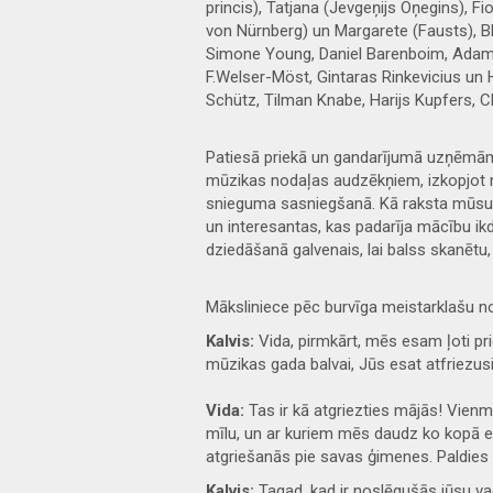
princis), Tatjana (Jevgeņijs Oņegins), Fio
von Nürnberg) un Margarete (Fausts), Bl
Simone Young, Daniel Barenboim, Adam Fi
F.Welser-Möst, Gintaras Rinkevicius un
Schütz, Tilman Knabe, Harijs Kupfers, 
Patiesā priekā un gandarījumā uzņēmām 
mūzikas nodaļas audzēkņiem, izkopjot ne 
snieguma sasniegšanā. Kā raksta mūsu 2
un interesantas, kas padarīja mācību ik
dziedāšanā galvenais, lai balss skanētu, 
Māksliniece pēc burvīga meistarklašu 
Kalvis:
Vida, pirmkārt, mēs esam ļoti pri
mūzikas gada balvai, Jūs esat atfriezusie
Vida:
Tas ir kā atgriezties mājās! Vienmēr p
mīlu, un ar kuriem mēs daudz ko kopā e
atgriešanās pie savas ģimenes. Paldies lie
Kalvis:
Tagad, kad ir noslēgušās jūsu v