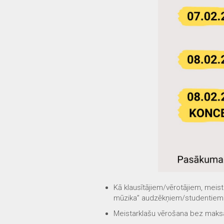
Kā klausītājiem/vērotājiem, meis
mūzika” audzēkņiem/studentiem
Meistarklašu vērošana bez maksas