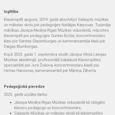
Izglītība
Klavierspēli apguvis, 2019. gadā absolvējot Salaspils mūzikas
un mākslas skolu pie pedagoģes Natālijas Karpovas. Turpināja
mācības Jāzepa Mediņa Rīgas Mūzikas vidusskolā, mācoties
klavierspēli pie pedagoģes Guntas Božas, koncertmeistaru
klasi pie Sanitas Glazenburgas un kameransambļa klasi pie
Daigas Blumbergas.
Kopš 2023. gada 1. septembra studē Jāzepa Vītola Latvijas
Mūzikas akadēmijā. profesionālā bakalaurā Klavierspēles
specialitātē pie Jura Žvikova, koncertmeistaru klasē pie
Hertas Hansenas, kameransamblī pie Mārtiņa Zilberta.
Pedagoģiskā pieredze
2023. gadā uzsāka darbu:
Jāzepa Mediņa Rīgas Mūzikas vidusskolā kā obligāto
klavieru pedagogs un koncertmeistars;
Salaspils Mūzikas un mākslas skolā kā klavierspēles