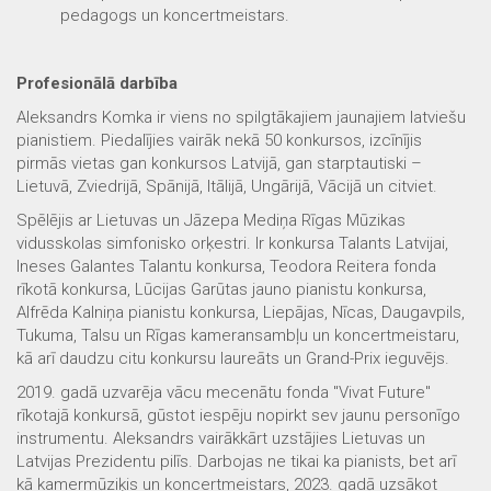
pedagogs un koncertmeistars.
Profesionālā darbība
Aleksandrs Komka ir viens no spilgtākajiem jaunajiem latviešu
pianistiem. Piedalījies vairāk nekā 50 konkursos, izcīnījis
pirmās vietas gan konkursos Latvijā, gan starptautiski –
Lietuvā, Zviedrijā, Spānijā, Itālijā, Ungārijā, Vācijā un citviet.
Spēlējis ar Lietuvas un Jāzepa Mediņa Rīgas Mūzikas
vidusskolas simfonisko orķestri. Ir konkursa Talants Latvijai,
Ineses Galantes Talantu konkursa, Teodora Reitera fonda
rīkotā konkursa, Lūcijas Garūtas jauno pianistu konkursa,
Alfrēda Kalniņa pianistu konkursa, Liepājas, Nīcas, Daugavpils,
Tukuma, Talsu un Rīgas kameransambļu un koncertmeistaru,
kā arī daudzu citu konkursu laureāts un Grand-Prix ieguvējs.
2019. gadā uzvarēja vācu mecenātu fonda "Vivat Future"
rīkotajā konkursā, gūstot iespēju nopirkt sev jaunu personīgo
instrumentu. Aleksandrs vairākkārt uzstājies Lietuvas un
Latvijas Prezidentu pilīs. Darbojas ne tikai ka pianists, bet arī
kā kamermūziķis un koncertmeistars, 2023. gadā uzsākot