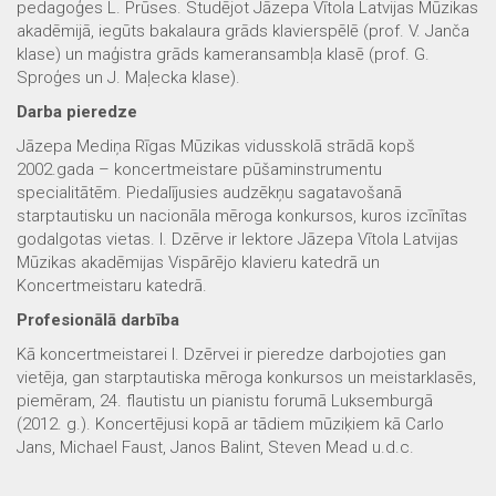
pedagoģes L. Prūses. Studējot Jāzepa Vītola Latvijas Mūzikas
akadēmijā, iegūts bakalaura grāds klavierspēlē (prof. V. Janča
klase) un maģistra grāds kameransambļa klasē (prof. G.
Sproģes un J. Maļecka klase).
Darba pieredze
Jāzepa Mediņa Rīgas Mūzikas vidusskolā strādā kopš
2002.gada – koncertmeistare pūšaminstrumentu
specialitātēm. Piedalījusies audzēkņu sagatavošanā
starptautisku un nacionāla mēroga konkursos, kuros izcīnītas
godalgotas vietas. I. Dzērve ir lektore Jāzepa Vītola Latvijas
Mūzikas akadēmijas Vispārējo klavieru katedrā un
Koncertmeistaru katedrā.
Profesionālā darbība
Kā koncertmeistarei I. Dzērvei ir pieredze darbojoties gan
vietēja, gan starptautiska mēroga konkursos un meistarklasēs,
piemēram, 24. flautistu un pianistu forumā Luksemburgā
(2012. g.). Koncertējusi kopā ar tādiem mūziķiem kā Carlo
Jans, Michael Faust, Janos Balint, Steven Mead u.d.c.