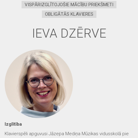
VISPĀRIZGLĪTOJOŠIE MĀCĪBU PRIEKŠMETI
OBLIGĀTĀS KLAVIERES
IEVA DZĒRVE
Izglītība
Klavierspēli apguvusi Jāzepa Mediņa Mūzikas vidusskolā pie