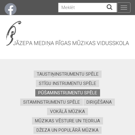
Togg
navig
TAUSTIŅINSTRUMENTU SPĒLE
STĪGU INSTRUMENTU SPĒLE
PŪŠAMINSTRUMENTU SPĒLE
SITAMINSTRUMENTU SPĒLE
DIRIĢĒŠANA
VOKĀLĀ MŪZIKA
MŪZIKAS VĒSTURE UN TEORIJA
DŽEZA UN POPULĀRĀ MŪZIKA