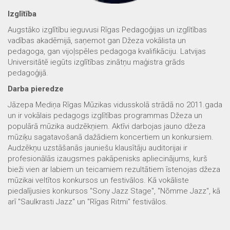
Izglītība
Augstāko izglītību ieguvusi Rīgas Pedagoģijas un izglītības
vadības akadēmijā, saņemot gan Džeza vokālista un
pedagoga, gan vijoļspēles pedagoga kvalifikāciju. Latvijas
Universitātē iegūts izglītības zinātņu maģistra grāds
pedagoģijā.
Darba pieredze
Jāzepa Mediņa Rīgas Mūzikas vidusskolā strādā no 2011.gada
un ir vokālais pedagogs izglītības programmas Džeza un
populārā mūzika audzēkņiem. Aktīvi darbojas jauno džeza
mūziķu sagatavošanā dažādiem koncertiem un konkursiem.
Audzēkņu uzstāšanās jauniešu klausītāju auditorijai ir
profesionālās izaugsmes pakāpenisks apliecinājums, kurš
bieži vien ar labiem un teicamiem rezultātiem īstenojas džeza
mūzikai veltītos konkursos un festivālos. Kā vokāliste
piedalījusies konkursos "Sony Jazz Stage", "Nõmme Jazz", kā
arī "Saulkrasti Jazz" un "Rīgas Ritmi" festivālos.