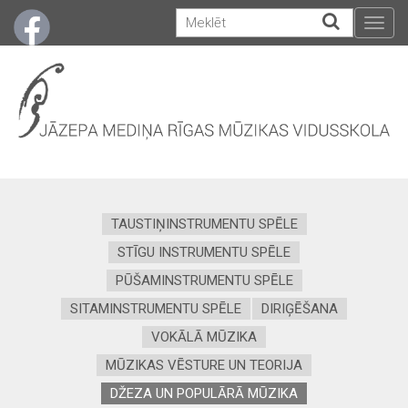
Togg
navig
TAUSTIŅINSTRUMENTU SPĒLE
STĪGU INSTRUMENTU SPĒLE
PŪŠAMINSTRUMENTU SPĒLE
SITAMINSTRUMENTU SPĒLE
DIRIĢĒŠANA
VOKĀLĀ MŪZIKA
MŪZIKAS VĒSTURE UN TEORIJA
DŽEZA UN POPULĀRĀ MŪZIKA