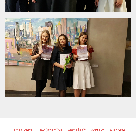
Lapas karte
Piekļūstamība
Viegli lasīt
Kontakti
e-adrese