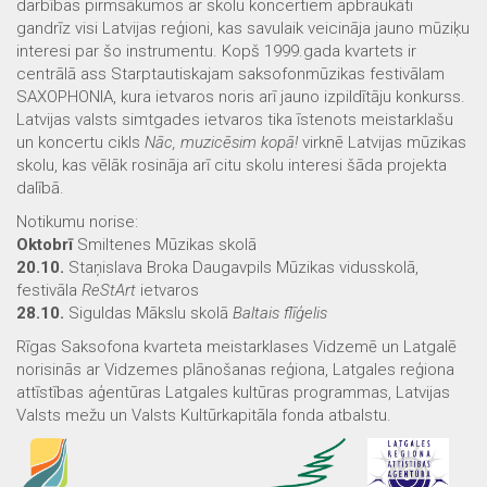
darbības pirmsākumos ar skolu koncertiem apbraukāti
gandrīz visi Latvijas reģioni, kas savulaik veicināja jauno mūziķu
interesi par šo instrumentu. Kopš 1999.gada kvartets ir
centrālā ass Starptautiskajam saksofonmūzikas festivālam
SAXOPHONIA, kura ietvaros noris arī jauno izpildītāju konkurss.
Latvijas valsts simtgades ietvaros tika īstenots meistarklašu
un koncertu cikls
Nāc, muzicēsim kopā!
virknē Latvijas mūzikas
skolu, kas vēlāk rosināja arī citu skolu interesi šāda projekta
dalībā.
Notikumu norise:
Oktobrī
Smiltenes Mūzikas skolā
20.10.
Staņislava Broka Daugavpils Mūzikas vidusskolā,
festivāla
ReStArt
ietvaros
28.10.
Siguldas Mākslu skolā
Baltais flīģelis
Rīgas Saksofona kvarteta meistarklases Vidzemē un Latgalē
norisinās ar Vidzemes plānošanas reģiona, Latgales reģiona
attīstības aģentūras Latgales kultūras programmas, Latvijas
Valsts mežu un Valsts Kultūrkapitāla fonda atbalstu.