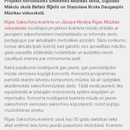
Projekts norisināsies Smiltenes Mūzikas skolā, Siguldas
Mākslu skolā
Baltais flīģelis
un Staņislava Broka Daugavpils
Mūzikas vidusskolā.
Rīgas Saksofonu kvarteta
un
Jāzepa Mediņa Rīgas Mūzikas
vidusskolas
iniciētajos projektos kvarteta mūziķi strādās ar
jaunajiem saksofonistiem meistarklasēs un informēs skolu
pedagogus par aktuālajām metodikas atziņām. Šādu notikumu
norise aktuāla īpaši šobrīd, kad gandrīz viss aizvadītais mācību
gads pavadīts attālinātās nodarbībās un audzēkņi nereti
zaudējuši interesi par instrumenta spēli.
Katra pasākuma noslēgumā gan jaunie, gan pieredzējušie
mūziķi vienosies kopīgā koncertā. Koncerta programmas
pamatā skanēs latviešu komponistu mūzika, kā arī spilgtākie
akadēmiskās saksofonmūzikas darbi. Tādā veidā jaunieši tiks
iepazīstināti ar plašajām instrumenta spēles iespējām un
repertuāru. Koncerta noslēgumā kvarteta mūziķi un jaunie
saksofonisti vienosies saksofonu koporķestrī, rodot kopīgu
muzicēšanas prieku.
Rīgas Saksofonu kvartets savā teju 30 gadu darbības laikā
allaž ieņēmis lielu lomu jaunās paaudzes skološanā. Kvarteta