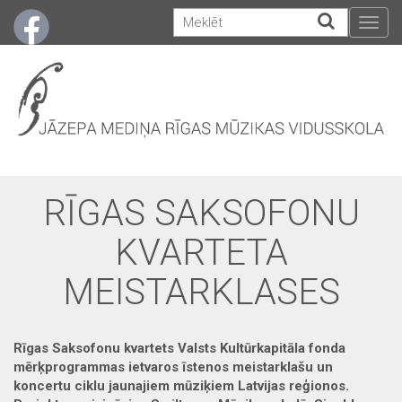
Togg
navig
RĪGAS SAKSOFONU
KVARTETA
MEISTARKLASES
Rīgas Saksofonu kvartets Valsts Kultūrkapitāla fonda
mērķprogrammas ietvaros īstenos meistarklašu un
koncertu ciklu jaunajiem mūziķiem Latvijas reģionos.