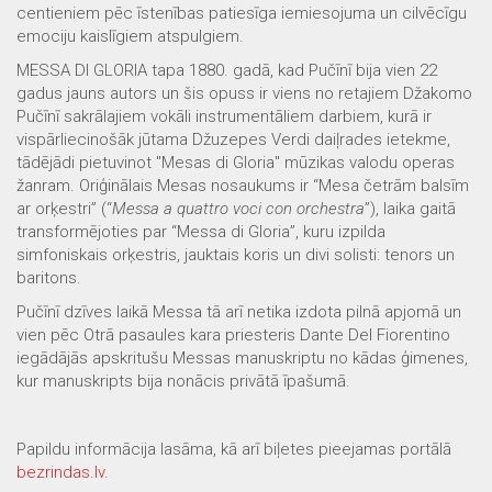
centieniem pēc īstenības patiesīga iemiesojuma un cilvēcīgu
emociju kaislīgiem atspulgiem.
MESSA DI GLORIA tapa 1880. gadā, kad Pučīnī bija vien 22
gadus jauns autors un šis opuss ir viens no retajiem Džakomo
Pučīnī sakrālajiem vokāli instrumentāliem darbiem, kurā ir
vispārliecinošāk jūtama Džuzepes Verdi daiļrades ietekme,
tādējādi pietuvinot "Mesas di Gloria" mūzikas valodu operas
žanram. Oriģinālais Mesas nosaukums ir “Mesa četrām balsīm
ar orķestri” (“
Messa a quattro voci con orchestra
”), laika gaitā
transformējoties par “Messa di Gloria”, kuru izpilda
simfoniskais orķestris, jauktais koris un divi solisti: tenors un
baritons.
Pučīnī dzīves laikā Messa tā arī netika izdota pilnā apjomā un
vien pēc Otrā pasaules kara priesteris Dante Del Fiorentino
iegādājās apskritušu Messas manuskriptu no kādas ģimenes,
kur manuskripts bija nonācis privātā īpašumā.
Papildu informācija lasāma, kā arī biļetes pieejamas portālā
bezrindas.lv
.