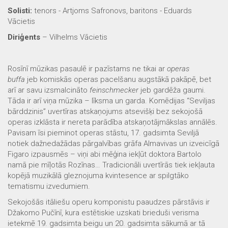
Solisti:
tenors - Artjoms Safronovs, baritons - Eduards
Vācietis
Diriģents
– Vilhelms Vācietis
Rosīnī mūzikas pasaulē ir pazīstams ne tikai ar
operas
buffa
jeb komiskās operas pacelšanu augstākā pakāpē, bet
arī ar savu izsmalcināto
feinschmecker
jeb gardēža gaumi.
Tāda ir arī viņa mūzika – līksma un garda. Komēdijas “Seviljas
bārddzinis” uvertīras atskaņojums atsevišķi bez sekojošā
operas izklāsta ir nereta parādība atskaņotājmākslas annālēs.
Pavisam īsi pieminot operas stāstu, 17. gadsimta Seviljā
notiek dažnedažādas pārgalvības grāfa Almavivas un izveicīgā
Figaro izpausmēs – viņi abi mēģina iekļūt doktora Bartolo
namā pie mīļotās Rozīnas… Tradicionāli uvertīrās tiek iekļauta
kopējā muzikālā gleznojuma kvintesence ar spilgtāko
tematismu izvedumiem.
Sekojošās itāliešu operu komponistu paaudzes pārstāvis ir
Džakomo Pučīnī, kura estētiskie uzskati brieduši verisma
ietekmē 19. gadsimta beigu un 20. gadsimta sākumā ar tā