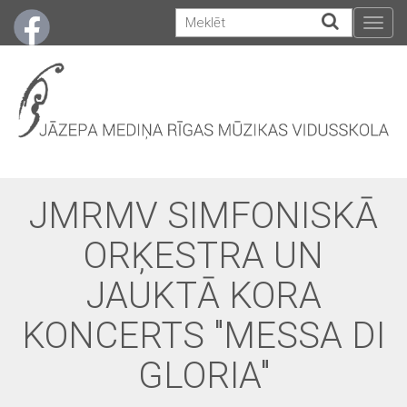
Togg
navig
JMRMV SIMFONISKĀ
ORĶESTRA UN
JAUKTĀ KORA
KONCERTS "MESSA DI
GLORIA"