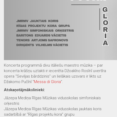
Koncerta programmā divu itāliešu maestro mūzika – par
koncerta krāšņu uztakti ir iecerēta Džoakīno Rosīnī uvertīra
opera “Seviljas bārddzinis” un lielākais uzsvars ir likts uz
Džakomo Pučīnī “
Messa di Gloria
”.
Atskaņotājmākslinieki:
Jāzepa Mediņa Rīgas Mūzikas vidusskolas simfoniskais
orķestris
Jāzepa Mediņa Rīgas Mūzikas vidusskolas jauktais koris
sadarbībā ar “Rīgas projektu kora” grupu