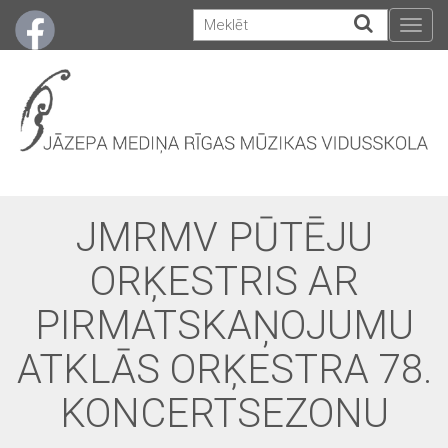
Togg
navig
JMRMV PŪTĒJU
ORĶESTRIS AR
PIRMATSKAŅOJUMU
ATKLĀS ORĶESTRA 78.
KONCERTSEZONU