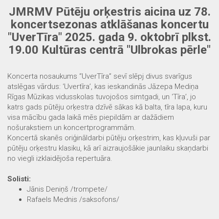
JMRMV Pūtēju orķestris aicina uz 78.
koncertsezonas atklāšanas koncertu
"UverTīra" 2025. gada 9. oktobrī plkst.
19.00 Kultūras centrā "Ulbrokas pērle"
Koncerta nosaukums “UverTīra” sevī slēpj divus svarīgus
atslēgas vārdus: ‘Uvertīra’, kas ieskandinās Jāzepa Mediņa
Rīgas Mūzikas vidusskolas tuvojošos simtgadi, un ‘Tīra’, jo
katrs gads pūtēju orķestra dzīvē sākas kā balta, tīra lapa, kuru
visa mācību gada laikā mēs piepildām ar dažādiem
nošurakstiem un koncertprogrammām.
Koncertā skanēs oriģināldarbi pūtēju orķestrim, kas kļuvuši par
pūtēju orķestru klasiku, kā arī aizraujošākie jaunlaiku skaņdarbi
no viegli izklaidējoša repertuāra.
Solisti:
Jānis Deniņš /trompete/
Rafaels Mednis /saksofons/