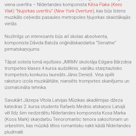
viena uvertīra – Nīderlandes komponista
Kēsa Flaka (
Kees
Vlak
) “Ņujorkas uvertīru” (
New York Overture
)
, kas būs īstens
muzikāls ceļvedis pasaules metropoles Ņujorkas skaistākajās
vietās.
Nozīmīgs un interesants būs arī skolas absolventa,
komponista Dāvida Baloža oriģinālskaņdarba “Senatne”
pirmatskaņojums.
Tāpat solista lomā iejutīsies JMRMV skolotāja Edgara Bārzdiņa
trompetes klases 4.kursa audzēknis, vairāku starptautisko
trompetistu konkursu laureāts Jānis Deniņš. Viņa spēli
raksturo izcila muzikālitāte, niansēts trompetes skanējums un
izsmalcināta tehnika.
Savukārt Jāzepa Vītola Latvijas Mūzikas akadēmijas džeza
katedras 2. kursa students Rafaels Mednis atskaņos Latvijā
vēl līdz šim nedzirdētu Nīderlandes komponista Kosa Marka
(Koos Mark) skaņdarbu Tenoromantic tenora saksofonam un
orķestrim, kas mūzikā tēlos romantisku nakti kādā Nīderlandes
pludmalē.