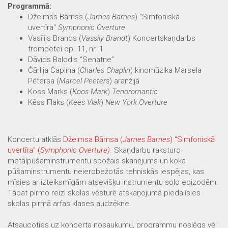
Programmā:
Džeimss Bārnss (
James Barnes
) "Simfoniskā
uvertīra"
Symphonic Overture
Vasīlijs Brands (
Vassily Brandt
) Koncertskaņdarbs
trompetei op. 11, nr. 1
Dāvids Balodis “Senatne”
Čārlija Čaplina (
Charles Chaplin
) kinomūzika Marsela
Pētersa (
Marcel Peeters
) aranžijā
Koss Marks (
Koos Mark
)
Tenoromantic
Kēss Flaks (
Kees Vlak
)
New York Overture
Koncertu atklās
Džeimsa Bārnsa (
James Barnes
) “Simfoniskā
uvertīra” (
Symphonic Overture
)
. Skaņdarbu raksturo
metālpūšaminstrumentu spožais skanējums un koka
pūšaminstrumentu neierobežotās tehniskās iespējas, kas
mīsies ar izteiksmīgām atsevišķu instrumentu solo epizodēm.
Tāpat pirmo reizi skolas vēsturē atskaņojumā piedalīsies
skolas pirmā arfas klases audzēkne.
Atsaucoties uz koncerta nosaukumu, programmu noslēgs vēl