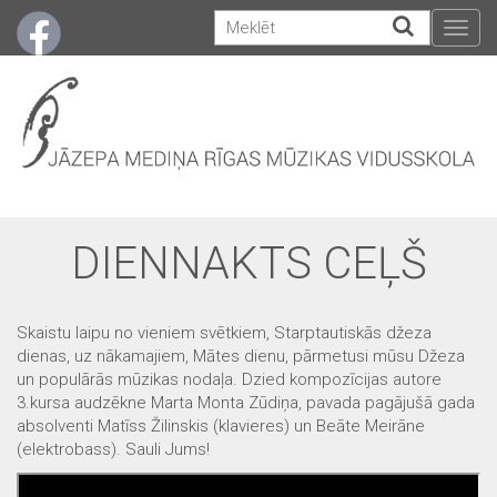
Togg
navig
DIENNAKTS CEĻŠ
Skaistu laipu no vieniem svētkiem, Starptautiskās džeza
dienas, uz nākamajiem, Mātes dienu, pārmetusi mūsu Džeza
un populārās mūzikas nodaļa. Dzied kompozīcijas autore
3.kursa audzēkne Marta Monta Zūdiņa, pavada pagājušā gada
absolventi Matīss Žilinskis (klavieres) un Beāte Meirāne
(elektrobass). Sauli Jums!