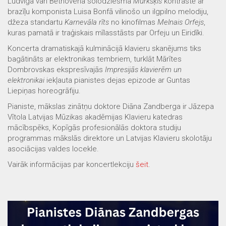
Ludviga van Bēthovena solodziesma
Murkšķis
kontrastē ar
brazīļu komponista Luisa Bonfā vilinošo un ilgpilno melodiju,
džeza standartu
Karnevāla rīts
no kinofilmas
Melnais Orfejs
,
kuras pamatā ir traģiskais mīlasstāsts par Orfeju un Eiridīki.
Koncerta dramatiskajā kulminācijā klavieru skanējums tiks
bagātināts ar elektronikas tembriem, turklāt Mārītes
Dombrovskas ekspresīvajās
Impresijās klavierēm un
elektronikai
iekļauta pianistes dejas epizode ar Guntas
Liepiņas horeogrāfiju.
Pianiste, mākslas zinātņu doktore Diāna Zandberga ir Jāzepa
Vītola Latvijas Mūzikas akadēmijas Klavieru katedras
mācībspēks, Kopīgās profesionālās doktora studiju
programmas mākslās direktore un Latvijas Klavieru skolotāju
asociācijas valdes locekle.
Vairāk informācijas par koncertlekciju
šeit
.