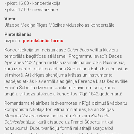
• plkst.16.00 - koncertlekcija
• plkst.17.00 - meistarklase
Vieta:
Jāzepa Mediņa Rīgas Mūzikas vidusskolas koncertzāle
Pieteikšanās:
aizpildot
pieteikšanās formu
Koncertlekcija un meistarklase
Gaismēnas
veltīta klavieru
tembrālās bagātības atklāsmei. Programmu ievadīs Daces
Aperānes 2022.gadā radītais izsmalcinātais cikls
Gaismēnas
,
kurā izmantoti citāti no Johana Sebastiana Baha Franču svītas
si minorā. Atšķirīgas skanējuma krāsas un instrumenta
iespējas atklās klaviermākslas ģēnija Ferenca Lista šedevrālie
Franča Šūberta dziesmu pārlikumi klavierēm solo, kurus
ungāru virtuozs atskaņoja koncertos Rīgā 1842.gada martā.
Romantisma tēlainības iedvesmotas ir Rīgā dzimušā vācbaltu
komponista Nikolaja fon Vilma miniatūras, kā arī Selgas
Mences
Vasaras vīzijas
un Imanta Zemzara
Kāda cita
Ceļiniekfantāzija
, kurā atsauce uz Franci Šūbertu ir tikai
nosaukumā. Dubultvariāciju formā rakstītajā skaņdarbā