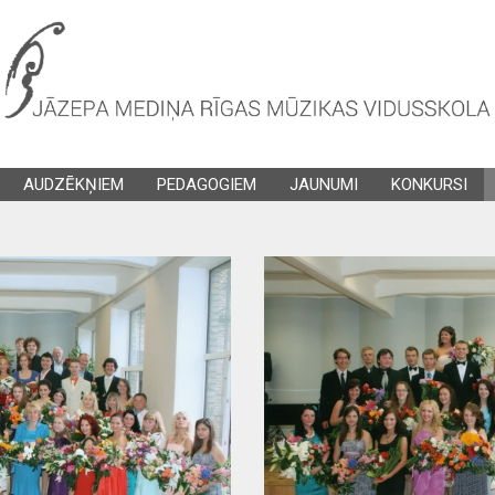
AUDZĒKŅIEM
PEDAGOGIEM
JAUNUMI
KONKURSI